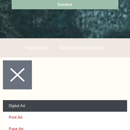
Senden
Impressum
Datenschutzerklärung
Digital:Art
Print:Art
Paint:Art