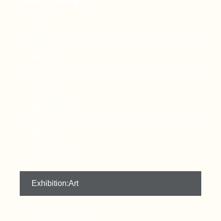
Digital:Art
Print:Art
Paint:Art
Sketch:Art
Mov:Art
Nature:Art
Exhibition:Art
Kooperation:Art