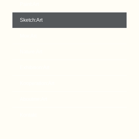
Paint:Art
Sketch:Art
Mov:Art
Nature:Art
Exhibition:Art
Kooperation:Art
Aboutme:Art
Kontakt