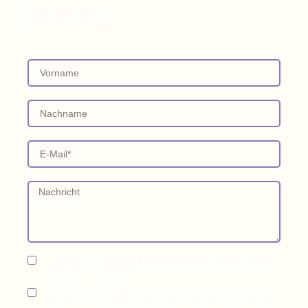
Kontakt
Ja, ich bestätige, dass ich die Datenschutzerklärung gelesen
habe und sie akzeptiere.*
Ja, ich willige ein, dass J:Ruhmann Art meine Daten zu den in
der Datenschutzerklärung genannten Zwecken speichert und