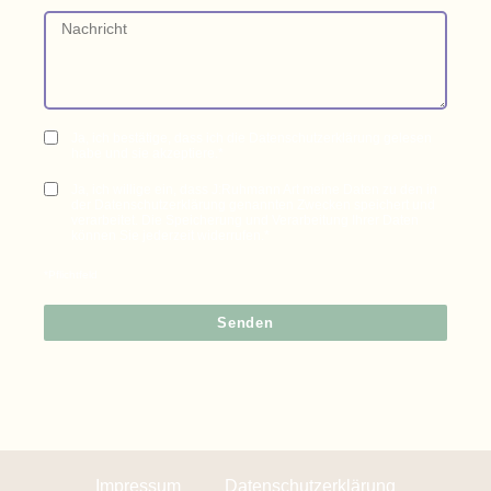
Ja, ich bestätige, dass ich die Datenschutzerklärung gelesen
habe und sie akzeptiere.*
Ja, ich willige ein, dass J:Ruhmann Art meine Daten zu den in
der Datenschutzerklärung genannten Zwecken speichert und
verarbeitet. Die Speicherung und Verarbeitung Ihrer Daten
können Sie jederzeit widerrufen.*
*Pflichtfeld
Senden
Impressum
Datenschutzerklärung