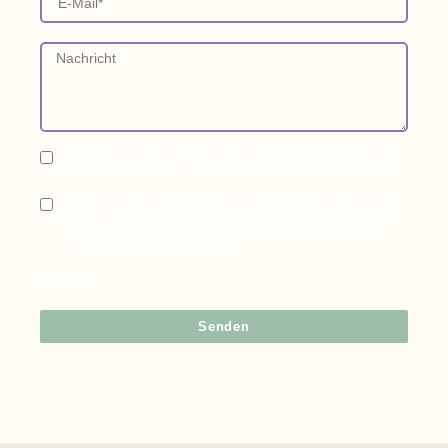
Ja, ich bestätige, dass ich die Datenschutzerklärung gelesen
habe und sie akzeptiere.*
Ja, ich willige ein, dass J:Ruhmann Art meine Daten zu den in
der Datenschutzerklärung genannten Zwecken speichert und
verarbeitet. Die Speicherung und Verarbeitung Ihrer Daten
können Sie jederzeit widerrufen.*
*Pflichtfeld
Senden