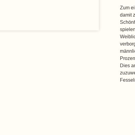
Zum ein
damit 
Schönh
spielen
Weibli
verbor
männli
Prozen
Dies a
zuzuwe
Fessel