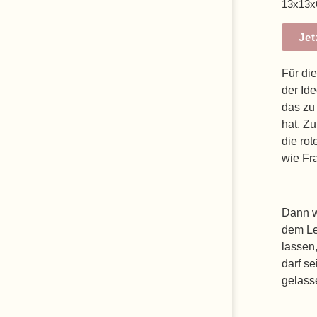
13x13
Jet
Für di
der Id
das zu
hat. Z
die ro
wie Fr
Dann w
dem Le
lassen
darf s
gelass