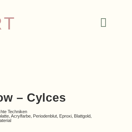
RT
ow – Cylces
hte Techniken
atte, Acrylfarbe, Periodenblut, Eproxi, Blattgold,
terial