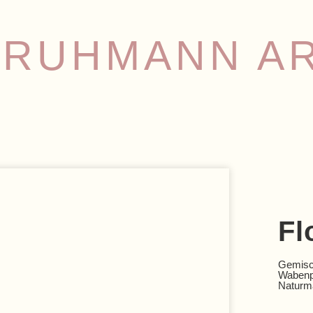
:RUHMANN A
Fl
Gemisc
Wabenpl
Naturma