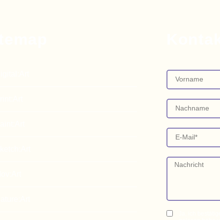
itemap
Kontak
igital:Art
rint:Art
aint:Art
ketch:Art
ov:Art
ature:Art
Ja, ich bestäti