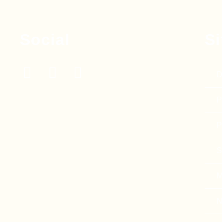
Social
S
D
P
P
S
M
N