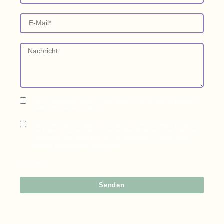
Ja, ich bestätige, dass ich die Datenschutzerklärung gelesen
habe und sie akzeptiere.*
Ja, ich willige ein, dass J:Ruhmann Art meine Daten zu den in
der Datenschutzerklärung genannten Zwecken speichert und
verarbeitet. Die Speicherung und Verarbeitung Ihrer Daten
können Sie jederzeit widerrufen.*
*Pflichtfeld
Senden